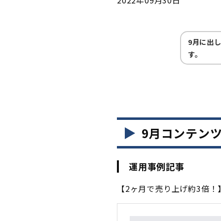
9月に出
す。
9
月コンテン
運用事例記事ㅤ
【2ヶ月で売り上げ約3倍！