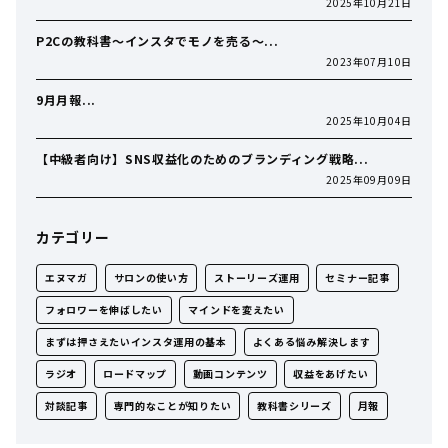
2025年10月21日
P2Cの教科書〜インスタでモノを売る〜...
2023年07月10日
9月月報...
2025年10月04日
【中級者向け】SNS収益化のためのブランディング戦略...
2025年09月09日
カテゴリー
エヌマガ
サロンの使い方
ストーリーズ運用
セミナー記事
フォロワーを伸ばしたい
マインドを変えたい
まずは押さえたいインスタ運用の基本
よくある悩み解決します
ラジオ
ロードマップ
動画コンテンツ
収益をあげたい
対談記事
専門的なことが知りたい
教科書シリーズ
月報