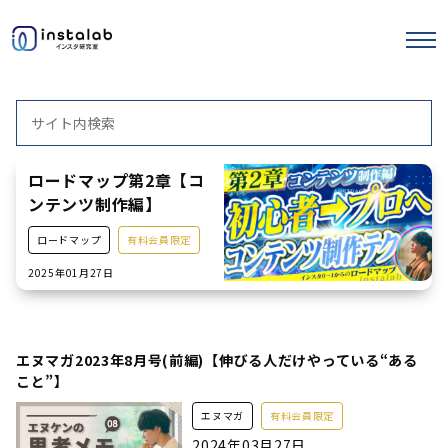
エヌマガ
サロンの使い方
ストーリーズ運用
セミナー記事
ロードマップ第2章【コ
ンテンツ制作編】
ロードマップ
有料会員限定
2025年01月27日
エヌマガ2023年8月号(前編)【伸びる人だけやっている“ある
こと”】
エヌマガ
有料会員限定
2024年03月27日