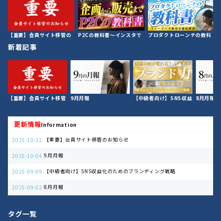
す
【重要】会員サイト移管の
P2Cの教科書〜インスタで
プロダクトローンチの教科
お知らせ
モノを売る〜
書
新着記事
【重要】会員サイト移管
9月月報
【中級者向け】SNS収益
8月月報
取
のお知らせ
化のためのブランディン
グ戦略
更新情報
Information
【重要】会員サイト移管のお知らせ
2025-10-21
9月月報
2025-10-04
【中級者向け】SNS収益化のためのブランディング戦略
2025-09-09
8月月報
2025-09-02
タグ一覧