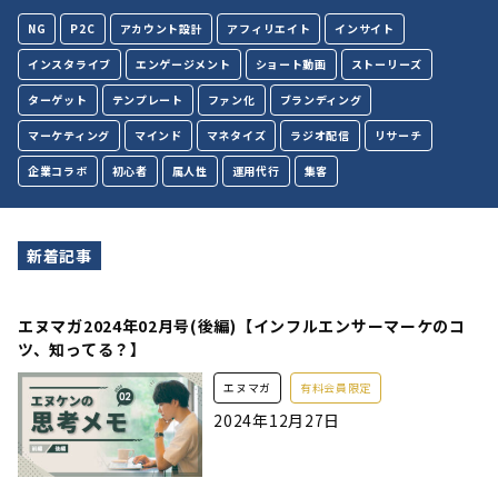
NG
P2C
アカウント設計
アフィリエイト
インサイト
インスタライブ
エンゲージメント
ショート動画
ストーリーズ
ターゲット
テンプレート
ファン化
ブランディング
マーケティング
マインド
マネタイズ
ラジオ配信
リサーチ
企業コラボ
初心者
属人性
運用代行
集客
新着記事
エヌマガ2024年02月号(後編)【インフルエンサーマーケのコ
ツ、知ってる？】
エヌマガ
有料会員限定
2024年12月27日