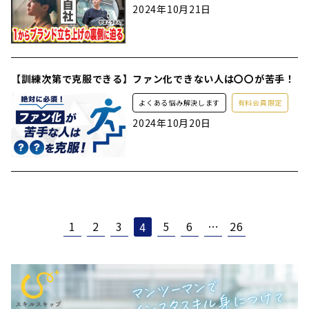
2024年10月21日
【訓練次第で克服できる】ファン化できない人は〇〇が苦手！
よくある悩み解決します
有料会員限定
2024年10月20日
1
2
3
5
6
…
26
4