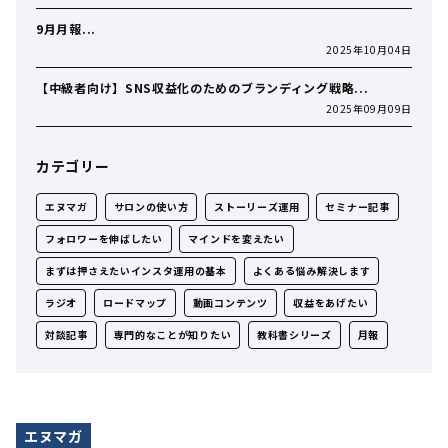
9月月報...
2025年10月04日
【中級者向け】SNS収益化のためのブランディング戦略...
2025年09月09日
カテゴリー
エヌマガ
サロンの使い方
ストーリーズ運用
セミナー記事
フォロワーを伸ばしたい
マインドを変えたい
まずは押さえたいインスタ運用の基本
よくある悩み解決します
ラジオ
ロードマップ
動画コンテンツ
収益をあげたい
対談記事
専門的なことが知りたい
教科書シリーズ
月報
エヌマガ