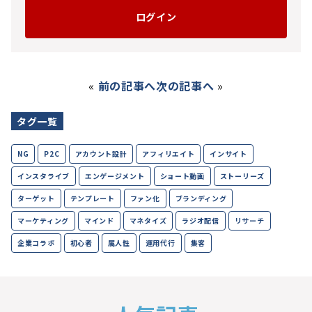
ログイン
«
前の記事へ
次の記事へ
»
タグ一覧
NG
P2C
アカウント設計
アフィリエイト
インサイト
インスタライブ
エンゲージメント
ショート動画
ストーリーズ
ターゲット
テンプレート
ファン化
ブランディング
マーケティング
マインド
マネタイズ
ラジオ配信
リサーチ
企業コラボ
初心者
属人性
運用代行
集客