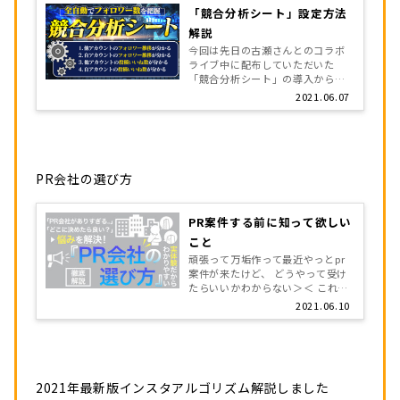
「競合分析シート」設定方法
解説
今回は先日の古瀬さんとのコラボ
ライブ中に配布していただいた
「競合分析シート」の導入から使
い方を解説します。 ※「競合分析
2021.06.07
シート」の設定は約5分でできます
「競合分析シート」でできること
競合分析シートでできることは以
下で […]
PR会社の選び方
PR案件する前に知って欲しい
こと
頑張って万垢作って最近やっとpr
案件が来たけど、 どうやって受け
たらいいかわからない＞＜ これか
らガンガン収益化していきましょ
2021.06.10
う！ 初めてだと会社の選び方迷う
よね。僕の実体験から失敗しにく
いpr会社について解説するね。
[…]
2021年最新版インスタアルゴリズム解説しました