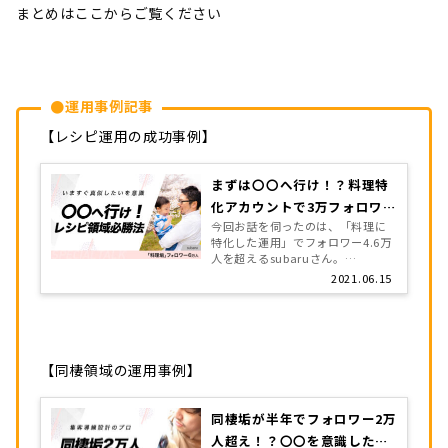
まとめはここからご覧ください
●運用事例記事
【レシピ運用の成功事例】
まずは〇〇へ行け！？料理特
化アカウントで3万フォロワー
今回お話を伺ったのは、「料理に
超えの裏側
特化した運用」でフォロワー4.6万
人を超えるsubaruさん。
▼subaruさんのアカウント（こち
2021.06.15
ら） そんな料理アカウントが、
「どのようにフォロワーを伸ばし
ていったのか」「どのように投稿
[…]
【同棲領域の運用事例】
同棲垢が半年でフォロワー2万
人超え！？〇〇を意識した圧