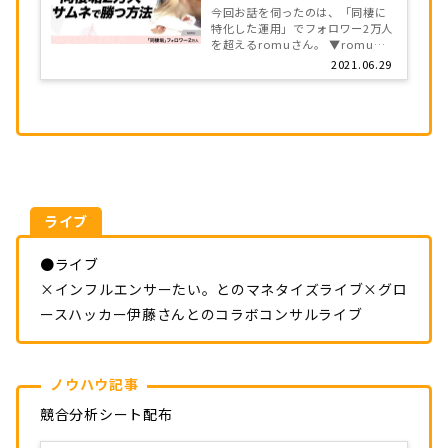
今回お話を伺ったのは、「同棲に
倒的な差別化とは
特化した運用」でフォロワー2万人
を超えるromuさん。 ▼romuさ
んのアカウント（こちら） そんな
2021.06.29
同棲アカウントが、「どのように
フォロワーを伸ばしていったの
か」「競合が多い同棲垢の中でど
の […]
ライブ
●ライブ
×インフルエンサーたい。とのマネタイズライブ
×グロ
ースハッカー伊藤さんとのコラボコンサルライブ
ノウハウ記事
競合分析シート配布