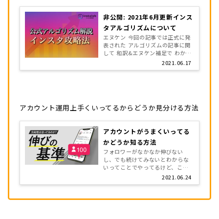
非公開: 2021年6月更新インス
タアルゴリズムについて
エヌケン 今回の記事では正式に発
表された アルゴリズムの記事に関
して 和訳&エヌケン補足で わかり
やすくこちらの記事を解説しま
2021.06.17
す。 元記事はこちら 「アルゴリ
ズム」とは？ ▼InstagramJap
[…]
アカウント運用上手くいってるからどうか見分ける方法
アカウントがうまくいってる
かどうか知る方法
フォロワーがなかなか伸びない
し、でも続けてみないとわからな
いってことでやってるけど、この
ままでいいのかな、、？ 先日サ
2021.06.24
ロン生からこういう問いをいただ
きましたので、この記事ではアカ
ウントの成長推移の目安につい
[…]