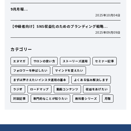
9月月報...
2025年10月04日
【中級者向け】SNS収益化のためのブランディング戦略...
2025年09月09日
カテゴリー
エヌマガ
サロンの使い方
ストーリーズ運用
セミナー記事
フォロワーを伸ばしたい
マインドを変えたい
まずは押さえたいインスタ運用の基本
よくある悩み解決します
ラジオ
ロードマップ
動画コンテンツ
収益をあげたい
対談記事
専門的なことが知りたい
教科書シリーズ
月報