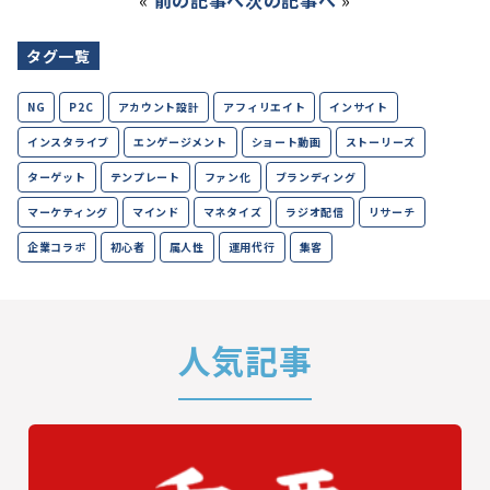
«
前の記事へ
次の記事へ
»
タグ一覧
NG
P2C
アカウント設計
アフィリエイト
インサイト
インスタライブ
エンゲージメント
ショート動画
ストーリーズ
ターゲット
テンプレート
ファン化
ブランディング
マーケティング
マインド
マネタイズ
ラジオ配信
リサーチ
企業コラボ
初心者
属人性
運用代行
集客
人気記事