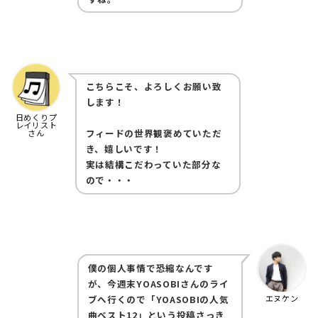
こちらこそ、よろしくお願い致
します！
ㅤㅤ
日めくりプ
レイリスト
フィードの世界観褒めていただ
さん
き、嬉しいです！
実は結構こだわっていた部分な
ので・・・
僕の個人事情で恐縮なんです
が、今週末YOASOBIさんのライ
ブへ行くので「YOASOBIの人気
エヌケン
曲ベスト12」という投稿さっき