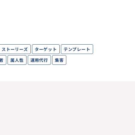
ストーリーズ
ターゲット
テンプレート
者
属人性
運用代行
集客