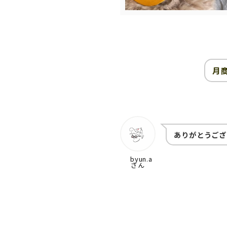
月商
ありがとうござ
byun.a
さん