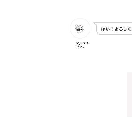
はい！よろしく
byun.a
さん