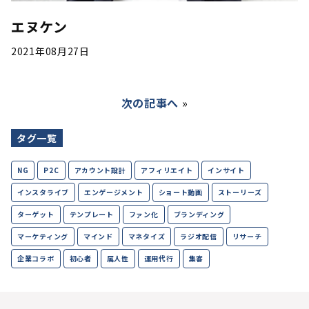
エヌケン
2021年08月27日
次の記事へ
»
タグ一覧
NG
P2C
アカウント設計
アフィリエイト
インサイト
インスタライブ
エンゲージメント
ショート動画
ストーリーズ
ターゲット
テンプレート
ファン化
ブランディング
マーケティング
マインド
マネタイズ
ラジオ配信
リサーチ
企業コラボ
初心者
属人性
運用代行
集客