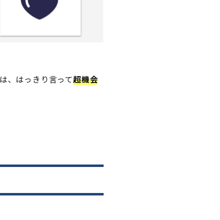
人は、はっきり言って
超機会