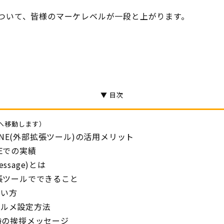
について、皆様のマーケレベルが一段と上がります。
▼ 目次
へ移動します）
式LINE(外部拡張ツール)の活用メリット
Eでの実績
sage)とは
拡張ツールでできること
使い方
エルメ設定方法
加時の挨拶メッセージ