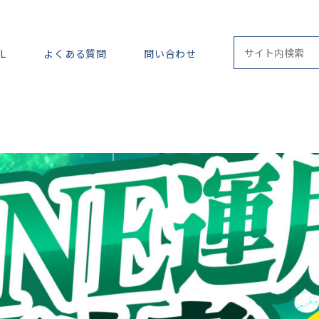
L
よくある質問
問い合わせ
ストーリーズ運用
セミナー記事
フォロワーを伸ば
よくある悩み解決します
ラジオ
ロードマップ
動画
専門的なことが知りたい
教科書シリーズ
月報