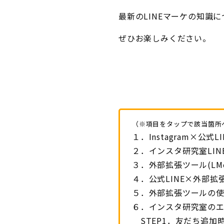
最新のLINEマーケの知識
ぜひお楽しみください。
（※項目をタップで該当箇所
１．Instagram×公
２．インスタ研究室LIN
３．外部拡張ツール(LMes
４．公式LINE×外部
５．外部拡張ツールの
６．インスタ研究室の
STEP1．友だち追